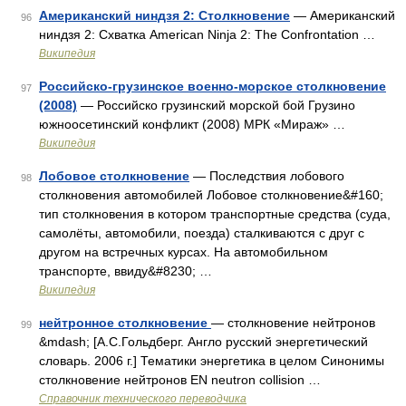
Американский ниндзя 2: Столкновение
— Американский
96
ниндзя 2: Схватка American Ninja 2: The Confrontation …
Википедия
Российско-грузинское военно-морское столкновение
97
(2008)
— Российско грузинский морской бой Грузино
южноосетинский конфликт (2008) МРК «Мираж» …
Википедия
Лобовое столкновение
— Последствия лобового
98
столкновения автомобилей Лобовое столкновение&#160;
тип столкновения в котором транспортные средства (суда,
самолёты, автомобили, поезда) сталкиваются с друг с
другом на встречных курсах. На автомобильном
транспорте, ввиду&#8230; …
Википедия
нейтронное столкновение
— столкновение нейтронов
99
&mdash; [А.С.Гольдберг. Англо русский энергетический
словарь. 2006 г.] Тематики энергетика в целом Синонимы
столкновение нейтронов EN neutron collision …
Справочник технического переводчика