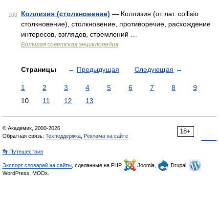
Коллизия (столкновение)
— Коллизия (от лат. collisio
100
столкновение), столкновение, противоречие, расхождение
интересов, взглядов, стремлений …
Большая советская энциклопедия
Страницы
←
Предыдущая
Следующая
→
1
2
3
4
5
6
7
8
9
10
11
12
13
© Академик, 2000-2026
18+
Обратная связь:
Техподдержка
,
Реклама на сайте
👣 Путешествия
Экспорт словарей на сайты
, сделанные на PHP,
Joomla,
Drupal,
WordPress, MODx.