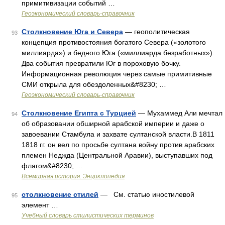
примитивизации событий …
Геоэкономический словарь-справочник
Столкновение Юга и Севера
— геополитическая
93
концепция противостояния богатого Севера («золотого
миллиарда») и бедного Юга («миллиарда безработных»).
Два события превратили Юг в пороховую бочку.
Информационная революция через самые примитивные
СМИ открыла для обездоленных&#8230; …
Геоэкономический словарь-справочник
Столкновение Египта с Турцией
— Мухаммед Али мечтал
94
об образовании обширной арабской империи и даже о
завоевании Стамбула и захвате султанской власти.В 1811
1818 гг. он вел по просьбе султана войну против арабских
племен Неджда (Центральной Аравии), выступавших под
флагом&#8230; …
Всемирная история. Энциклопедия
столкновение стилей
— См. статью иностилевой
95
элемент …
Учебный словарь стилистических терминов